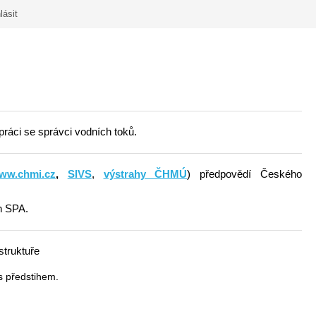
lásit
áci se správci vodních toků.
ww.chmi.cz
,
SIVS
,
výstrahy ČHMÚ
) předpovědí Českého
ch SPA.
struktuře
s předstihem.