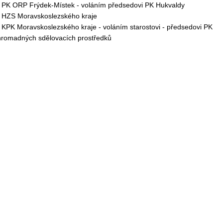
 PK ORP Frýdek-Místek - voláním předsedovi PK Hukvaldy
 HZS Moravskoslezského kraje
 KPK Moravskoslezského kraje - voláním starostovi - předsedovi PK
hromadných sdělovacích prostředků