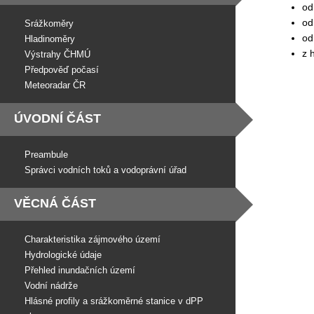
od
od
Srážkoměry
od
Hladinoměry
z 
Výstrahy ČHMÚ
Předpověď počasí
Meteoradar ČR
ÚVODNÍ ČÁST
Preambule
Správci vodních toků a vodoprávní úřad
VĚCNÁ ČÁST
Charakteristika zájmového území
Hydrologické údaje
Přehled inundačních území
Vodní nádrže
Hlásné profily a srážkoměrné stanice v dPP