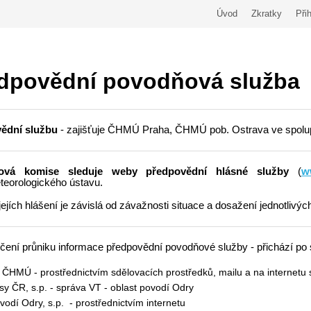
Úvod
Zkratky
Přih
dpovědní povodňová služba
ědní službu
- zajišťuje ČHMÚ Praha, ČHMÚ pob. Ostrava ve spolupr
ová komise sleduje weby předpovědní hlásné služby
(
w
eorologického ústavu.
jejích hlášení je závislá od závažnosti situace a dosažení jednotlivý
ení průniku informace předpovědní povodňové služby - přichází po 
 ČHMÚ - prostřednictvím sdělovacích prostředků, mailu a na internetu 
sy ČR, s.p. - správa VT - oblast povodí Odry
vodí Odry, s.p. - prostřednictvím internetu