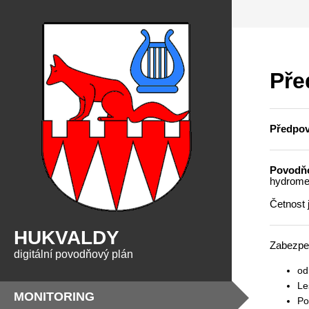
Pře
Předpov
Povodň
hydromet
Četnost 
HUKVALDY
Zabezpeč
digitální povodňový plán
od
Le
MONITORING
Po