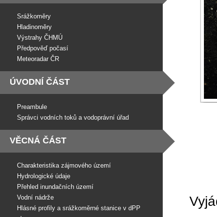
Srážkoměry
Hladinoměry
Výstrahy ČHMÚ
Předpověď počasí
Meteoradar ČR
ÚVODNÍ ČÁST
Preambule
Správci vodních toků a vodoprávní úřad
VĚCNÁ ČÁST
Charakteristika zájmového území
Hydrologické údaje
Přehled inundačních území
Vodní nádrže
Vyjá
Hlásné profily a srážkoměrné stanice v dPP