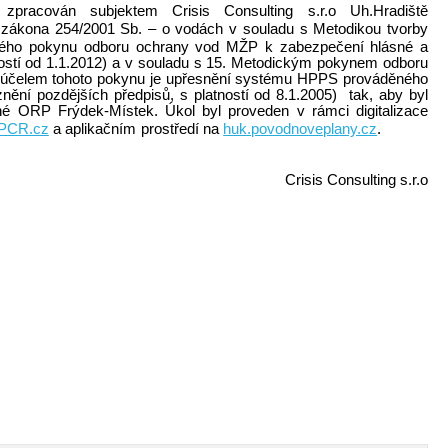
 zpracován subjektem Crisis Consulting s.r.o Uh.Hradiště
 zákona 254/2001 Sb. – o vodách v souladu s Metodikou tvorby
kého pokynu odboru ochrany vod MŽP k zabezpečení hlásné a
ostí od 1.1.2012) a v souladu s 15. Metodickým pokynem odboru
(účelem tohoto pokynu je upřesnění systému HPPS prováděného
ní pozdějších předpisů, s platností od 8.1.2005) tak, aby byl
é ORP Frýdek-Místek. Úkol byl proveden v rámci digitalizace
PCR.cz
a aplikačním prostředí na
huk.povodnoveplany.cz
.
Crisis Consulting s.r.o