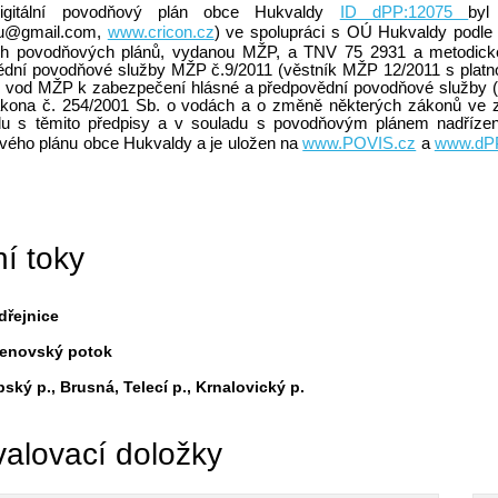
digitální povodňový plán obce Hukvaldy
ID dPP:12075
byl
su@gmail.com,
www.cricon.cz
) ve spolupráci s OÚ Hukvaldy podle
ních povodňových plánů, vydanou MŽP, a TNV 75 2931 a metodic
dní povodňové služby MŽP č.9/2011 (věstník MŽP 12/2011 s platn
 vod MŽP k zabezpečení hlásné a předpovědní povodňové služby 
kona č. 254/2001 Sb. o vodách a o změně některých zákonů ve zně
du s těmito předpisy a v souladu s povodňovým plánem nadřízen
vého plánu obce Hukvaldy a je uložen na
www.POVIS.cz
a
www.dP
í toky
dřejnice
lenovský potok
ský p., Brusná, Telecí p., Krnalovický p.
alovací doložky