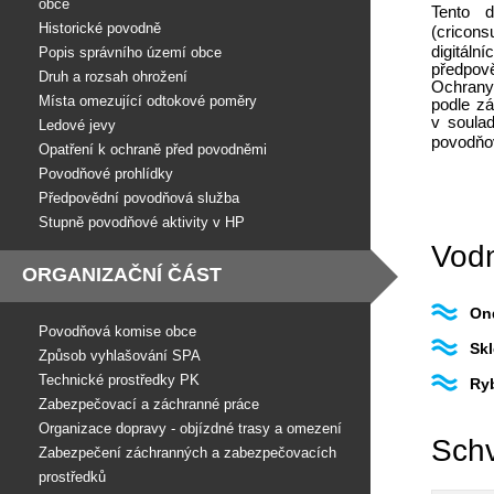
obce
Tento 
Historické povodně
(cricon
digitál
Popis správního území obce
předpově
Druh a rozsah ohrožení
Ochrany
Místa omezující odtokové poměry
podle zá
v soula
Ledové jevy
povodňo
Opatření k ochraně před povodněmi
Povodňové prohlídky
Předpovědní povodňová služba
Stupně povodňové aktivity v HP
Vodn
ORGANIZAČNÍ ČÁST
On
Povodňová komise obce
Sk
Způsob vyhlašování SPA
Technické prostředky PK
Ryb
Zabezpečovací a záchranné práce
Organizace dopravy - objízdné trasy a omezení
Schv
Zabezpečení záchranných a zabezpečovacích
prostředků