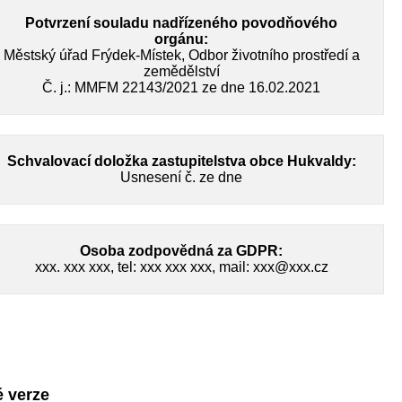
Potvrzení souladu nadřízeného povodňového
orgánu:
Městský úřad Frýdek-Místek, Odbor životního prostředí a
zemědělství
Č. j.: MMFM 22143/2021 ze dne 16.02.2021
Schvalovací doložka zastupitelstva obce Hukvaldy:
Usnesení č. ze dne
Osoba zodpovědná za GDPR:
xxx. xxx xxx, tel: xxx xxx xxx, mail: xxx@xxx.cz
é verze