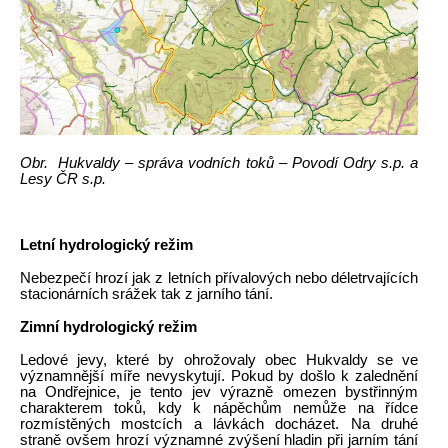
Obr. Hukvaldy – správa vodních toků – Povodí Odry s.p. a
Lesy ČR s.p.
Letní hydrologický režim
Nebezpečí hrozí jak z letních přívalových nebo déletrvajících
stacionárních srážek tak z jarního tání.
Zimní hydrologický režim
Ledové jevy, které by ohrožovaly obec Hukvaldy se ve
významnější míře nevyskytují. Pokud by došlo k zalednění
na Ondřejnice, je tento jev výrazně omezen bystřinným
charakterem toků, kdy k nápěchům nemůže na řídce
rozmístěných mostcích a lávkách docházet. Na druhé
straně ovšem hrozí významné zvýšení hladin při jarním tání