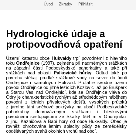
Úvod
Zkratky
Přihlásit
Hydrologické údaje a
protipovodňová opatření
Území katastru obce
Hukvaldy
trpí povodněmi z hlavního
toku
Ondřejnice
(1997), zejména při nadměrných srážkách
na západní části Podbeskydské pahorkatiny a také při
srážkách nad oblastí
Palkovické hůrky
. Odtud také po
povrchu stékají prudké srážkové vody na sever do údolí
Ondřejnice i samotných Hukvald. Protáhlé svodné území
povodí Ondřejnice od jižně ležících Kozlovic až po Brušperk
a Starou Ves nad Ondřejnicí, kde se Ondřejnice vlévá do
Odry je charakteristické rychlým až střednědobým náběhem
povodní z letních přívalových dešťů, vysokých průtoků
z jarního tání sněhové pokrývky na úbočí Podbeskydské
pahorkatiny doprovázeným srážkami i bleskovými
povodněmi sestupujícími ze Skalky 964 m v Ondřejníku
z jihu, Kazničova a Babí hory od obce Hukvaldy. Obec je
rovněž ohrožována letním splachy půdy ze zemědělsky
obdělávaných svahů okolních vrchů nad obcí.