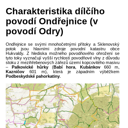
Charakteristika dílčího
povodí
Ondřejnice (v
povodí Odry)
Ondřejnice se svými mnohočetnými přítoky a Sklenovský
potok jsou hlavními zdroje povodní katastru obce
Hukvaldy. Z hlediska možného povodňového ohrožení se
tyto toky vyznačují vyšší rychlostí povodňové vlny z důvodu
stoku z mezihřebenových zářezů území kopcovitého masivu
–
Palkovické hůrky
(
Babí hora
,
Kubánkov
660 m,
Kazničov
601 m), která je západním výběžkem
Podbeskydské pahorkatiny
.