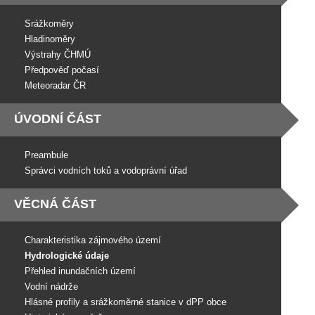
Srážkoměry
Hladinoměry
Výstrahy ČHMÚ
Předpověď počasí
Meteoradar ČR
ÚVODNÍ ČÁST
Preambule
Správci vodních toků a vodoprávní úřad
VĚCNÁ ČÁST
Charakteristika zájmového území
Hydrologické údaje
Přehled inundačních území
Vodní nádrže
Hlásné profily a srážkoměrné stanice v dPP obce