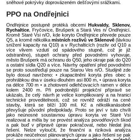
sněhové pokrývky doprovázeném dešťovými srážkami.
PPO na Ondřejnici
Ondřejnice postupně protéká obcemi
Hukvaldy, Sklenov,
Rychaltice
, Fryčovice, Brušperk a Stará Ves n/ Ondřejnicí.
Kromě Staré Vsi n/O, kde koryto Ondřejnice převede pouze
Q5, a kromě několika
místních rozlivů ve Sklenově
(lávkou
snížení kapacity na Q10) a v Rychalticích (rozliv od Q10 a
více vlivem vzdutí od spádového stupně, což je již
odstraněno), stupeň ochrany před povodněmi vyhovuje,
město Brušperk má ochranu do Q50, jeho okraje pak do Q20
a ostatní sídla Q20 a více. Návrhy opatření před povodněmi
se proto soustřeďují pouze na Starou Ves n/O. Studijně zde
bylo dosud navrženo: • zkapacitnění koryta přes obec s
prohrábkou dna v úseku dlouhém asi 800 m, • úprava koryta
na délce 700 m • a zhotovení odlehčovacích ramen v délce
kolem 2400 m. Při podrobnější projekční přípravě se
ukázalo, že celý návrh je velice komplikovaný a na hranici
technické proveditelnosti, což se rovněž odráží na ceně
stavby, která se blíží 100 mil. Kč a několikanásobně
převyšuje původní předpoklady. Proto se jeví v tuto chvíli
jako neúnosné soustavnou úpravu koryta ve Staré Vsi
realizovat a měla by se provést analýza povodňových škod
a pak buď v přípravě úprav pokračovat, nebo hledat jiná
řešení. Nelze vyloučit, že finanční a riziková analýza
prokáže neúčelnost plánovaných úprav a jako řešení se pak
jeví propracovat variantu
tlumení povodňových průtoků