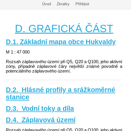
Úvod
Zkratky
Přihlásit
D. GRAFICKÁ ČÁST
D.1. Základní mapa obce Hukvaldy
M 1 : 47 000
Rozsah záplavového území při Q5, Q20 a Q100, jeho aktivní
zóny, případně záplavové čáry největší známé povodně a
potenciálního záplavového území.
D.2. Hlásné profily a srážkoměrné
stanice
D.3. Vodní toky a díla
D.4. Záplavová území
Rozsah záplavového území při Q5, Q20 a Q100, jeho aktivní