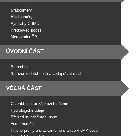
Srážkoměry
Hladinoměry
Výstrahy ČHMÚ
Předpověď počasí
Meteoradar ČR
ÚVODNÍ ČÁST
Preambule
Správci vodních toků a vodoprávní úřad
VĚCNÁ ČÁST
Charakteristika zájmového území
Hydrologické údaje
Přehled inundačních území
Vodní nádrže
Hlásné profily a srážkoměrné stanice v dPP obce