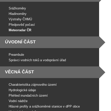
Srážkoměry
Hladinoměry
Výstrahy ČHMÚ
Předpověď počasí
Meteoradar ČR
ÚVODNÍ ČÁST
Preambule
Správci vodních toků a vodoprávní úřad
VĚCNÁ ČÁST
Charakteristika zájmového území
Hydrologické údaje
Přehled inundačních území
Vodní nádrže
Hlásné profily a srážkoměrné stanice v dPP obce