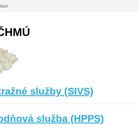
lásit
 ČHMÚ
ražné služby (SIVS)
odňová služba (HPPS)